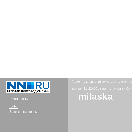
Персональный сайт пользователя
mila
портрет № 226761 зарегистрирован боле
milaska
Привет, Гость !
-
Войти
-
Зарегистрироваться