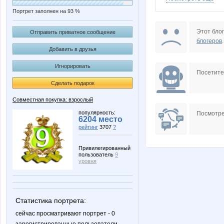
Портрет заполнен на 93 %
Afroditta
Aglay
Этот блог
Отправить приватное сообщение
блогеров
.
Добавить в друзья
Игнорировать
Biyani
CTREKO
Посетит
Сделать подарок
Совместная покупка: взрослый
Freewoman
Gala N
популярность:
Посмотре
6204 место
рейтинг
3707
?
Привилегированный
пользователь
9
Jlo555
Julin
уровня
Статистика портрета:
LanaNN
Lapushk
сейчас просматривают портрет - 0