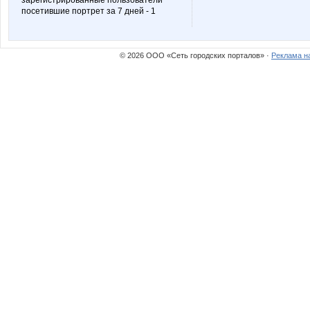
зарегистрированные пользователи
посетившие портрет за 7 дней - 1
MILENCA
MaRina
© 2026 ООО «Сеть городских порталов» ·
Реклама н
Modnitsa
Mora
Nata30
Natalya
Olgs
Olushka
Sc@rlet
Scarlett.