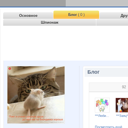
Блог
( 0 )
Основное
Дру
Шпионаж
Блог
92
***Любимка***
***Заяц*
Посмотреть ещё